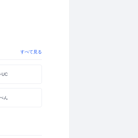
すべて見る
-UC
べん