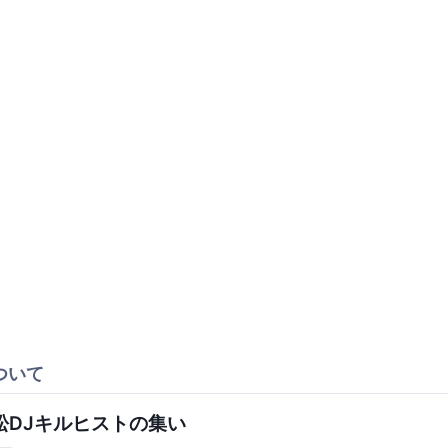
ついて
松DJキルヒストの集い