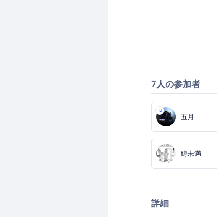
7人の参加者
五月
鱒未満
詳細