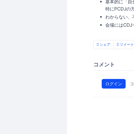
基本的に「自
特にPCDJ
わからない、
会場にはCDJ-
シェア
ツイート
コメント
ログイン
コ